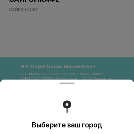
САЙГОНКАФЕ
ИП Шпунт Борис Михайлович
ИП Шпунт Борис Михайлович ИНН 503603195630
ОГРН 325774600889228 юр. адрес: 142100, Московская
область, Подольск, Свердлова, 11Б Банковские
реквизиты: Банк: ПАО Сбербанк р/с 40802 810 1 3872
0054121 БИК 044525225 К/с 30101 810 4 0000 0000225
ИНН 7707083893 КПП 773643001 email:
saigon.podolsk@gmail.com +79262663357
Работает на эффективном ядре
Foodpicásso
ver. 3.2
Выберите ваш город