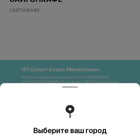
САЙГОНКАФЕ
ИП Шпунт Борис Михайлович
ИП Шпунт Борис Михайлович ИНН 503603195630
ОГРН 325774600889228 юр. адрес: 142100, Московская
область, Подольск, Свердлова, 11Б Банковские
реквизиты: Банк: ПАО Сбербанк р/с 40802 810 1 3872
0054121 БИК 044525225 К/с 30101 810 4 0000 0000225
ИНН 7707083893 КПП 773643001 email:
saigon.podolsk@gmail.com +79262663357
Работает на эффективном ядре
Foodpicásso
ver. 3.2
Выберите ваш город