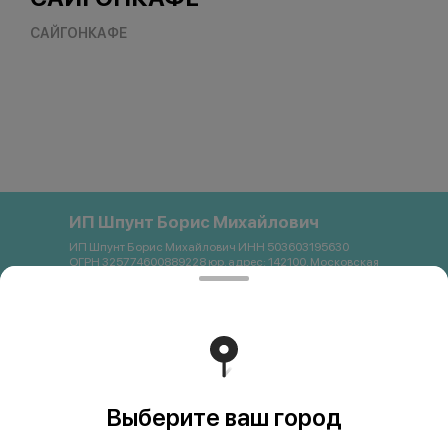
САЙГОНКАФЕ
ИП Шпунт Борис Михайлович
ИП Шпунт Борис Михайлович ИНН 503603195630
ОГРН 325774600889228 юр. адрес: 142100, Московская
область, Подольск, Свердлова, 11Б Банковские
реквизиты: Банк: ПАО Сбербанк р/с 40802 810 1 3872
0054121 БИК 044525225 К/с 30101 810 4 0000 0000225
ИНН 7707083893 КПП 773643001 email:
saigon.podolsk@gmail.com +79262663357
Работает на эффективном ядре
Foodpicásso
ver. 3.2
Выберите ваш город