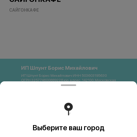
САЙГОНКАФЕ
ИП Шпунт Борис Михайлович
ИП Шпунт Борис Михайлович ИНН 503603195630
ОГРН 325774600889228 юр. адрес: 142100, Московская
область, Подольск, Свердлова, 11Б Банковские
реквизиты: Банк: ПАО Сбербанк р/с 40802 810 1 3872
0054121 БИК 044525225 К/с 30101 810 4 0000 0000225
ИНН 7707083893 КПП 773643001 email:
saigon.podolsk@gmail.com +79262663357
Работает на эффективном ядре
Foodpicásso
ver. 3.2
Выберите ваш город