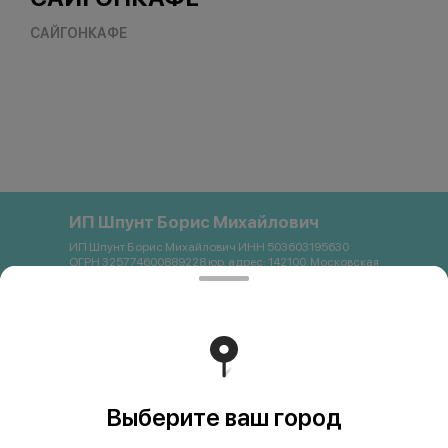
САЙГОНКАФЕ
ИП Шпунт Борис Михайлович
ИП Шпунт Борис Михайлович ИНН 503603195630
ОГРН 325774600889228 юр. адрес: 142100, Московская
область, Подольск, Свердлова, 11Б Банковские
реквизиты: Банк: ПАО Сбербанк р/с 40802 810 1 3872
0054121 БИК 044525225 К/с 30101 810 4 0000 0000225
ИНН 7707083893 КПП 773643001 email:
saigon.podolsk@gmail.com +79262663357
Работает на эффективном ядре
Foodpicásso
ver. 3.2
Выберите ваш город