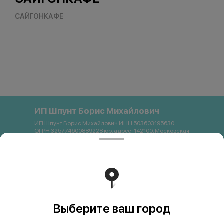
САЙГОНКАФЕ
ИП Шпунт Борис Михайлович
ИП Шпунт Борис Михайлович ИНН 503603195630
ОГРН 325774600889228 юр. адрес: 142100, Московская
область, Подольск, Свердлова, 11Б Банковские
реквизиты: Банк: ПАО Сбербанк р/с 40802 810 1 3872
0054121 БИК 044525225 К/с 30101 810 4 0000 0000225
ИНН 7707083893 КПП 773643001 email:
saigon.podolsk@gmail.com +79262663357
Работает на эффективном ядре
Foodpicásso
ver. 3.2
Выберите ваш город