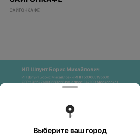
САЙГОНКАФЕ
ИП Шпунт Борис Михайлович
ИП Шпунт Борис Михайлович ИНН 503603195630
ОГРН 325774600889228 юр. адрес: 142100, Московская
область, Подольск, Свердлова, 11Б Банковские
реквизиты: Банк: ПАО Сбербанк р/с 40802 810 1 3872
0054121 БИК 044525225 К/с 30101 810 4 0000 0000225
ИНН 7707083893 КПП 773643001 email:
saigon.podolsk@gmail.com +79262663357
Работает на эффективном ядре
Foodpicásso
ver. 3.2
Выберите ваш город