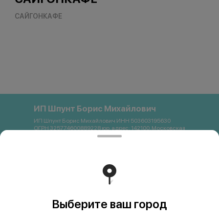
САЙГОНКАФЕ
ИП Шпунт Борис Михайлович
ИП Шпунт Борис Михайлович ИНН 503603195630
ОГРН 325774600889228 юр. адрес: 142100, Московская
область, Подольск, Свердлова, 11Б Банковские
реквизиты: Банк: ПАО Сбербанк р/с 40802 810 1 3872
0054121 БИК 044525225 К/с 30101 810 4 0000 0000225
ИНН 7707083893 КПП 773643001 email:
saigon.podolsk@gmail.com +79262663357
Работает на эффективном ядре
Foodpicásso
ver. 3.2
Выберите ваш город