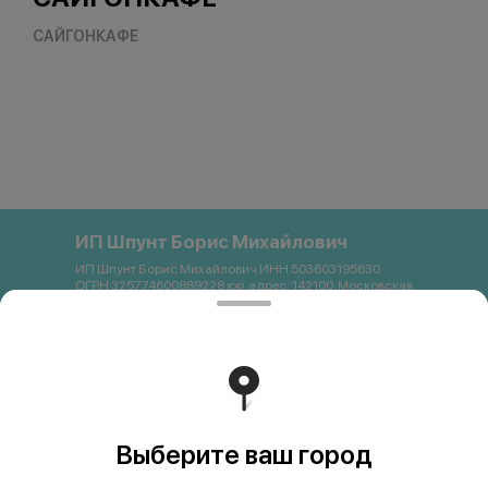
САЙГОНКАФЕ
ИП Шпунт Борис Михайлович
ИП Шпунт Борис Михайлович ИНН 503603195630
ОГРН 325774600889228 юр. адрес: 142100, Московская
область, Подольск, Свердлова, 11Б Банковские
реквизиты: Банк: ПАО Сбербанк р/с 40802 810 1 3872
0054121 БИК 044525225 К/с 30101 810 4 0000 0000225
ИНН 7707083893 КПП 773643001 email:
saigon.podolsk@gmail.com +79262663357
Работает на эффективном ядре
Foodpicásso
ver. 3.2
Выберите ваш город