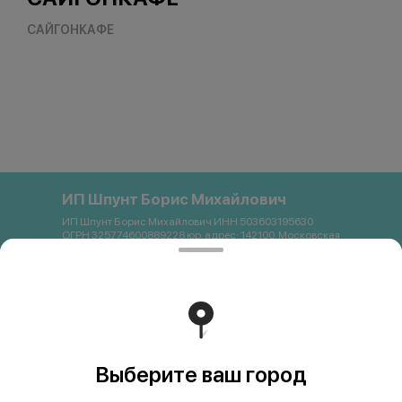
САЙГОНКАФЕ
ИП Шпунт Борис Михайлович
ИП Шпунт Борис Михайлович ИНН 503603195630
ОГРН 325774600889228 юр. адрес: 142100, Московская
область, Подольск, Свердлова, 11Б Банковские
реквизиты: Банк: ПАО Сбербанк р/с 40802 810 1 3872
0054121 БИК 044525225 К/с 30101 810 4 0000 0000225
ИНН 7707083893 КПП 773643001 email:
saigon.podolsk@gmail.com +79262663357
Работает на эффективном ядре
Foodpicásso
ver. 3.2
Выберите ваш город