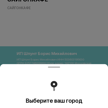
САЙГОНКАФЕ
ИП Шпунт Борис Михайлович
ИП Шпунт Борис Михайлович ИНН 503603195630
ОГРН 325774600889228 юр. адрес: 142100, Московская
область, Подольск, Свердлова, 11Б Банковские
реквизиты: Банк: ПАО Сбербанк р/с 40802 810 1 3872
0054121 БИК 044525225 К/с 30101 810 4 0000 0000225
ИНН 7707083893 КПП 773643001 email:
saigon.podolsk@gmail.com +79262663357
Работает на эффективном ядре
Foodpicásso
ver. 3.2
Выберите ваш город