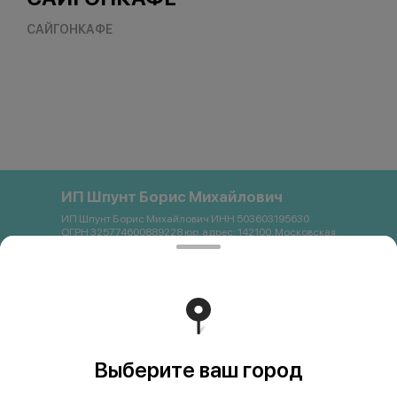
САЙГОНКАФЕ
ИП Шпунт Борис Михайлович
ИП Шпунт Борис Михайлович ИНН 503603195630
ОГРН 325774600889228 юр. адрес: 142100, Московская
область, Подольск, Свердлова, 11Б Банковские
реквизиты: Банк: ПАО Сбербанк р/с 40802 810 1 3872
0054121 БИК 044525225 К/с 30101 810 4 0000 0000225
ИНН 7707083893 КПП 773643001 email:
saigon.podolsk@gmail.com +79262663357
Работает на эффективном ядре
Foodpicásso
ver. 3.2
Выберите ваш город