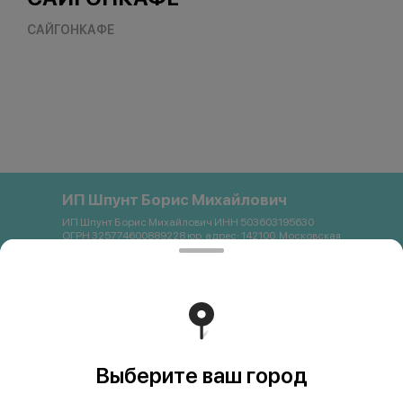
САЙГОНКАФЕ
ИП Шпунт Борис Михайлович
ИП Шпунт Борис Михайлович ИНН 503603195630
ОГРН 325774600889228 юр. адрес: 142100, Московская
область, Подольск, Свердлова, 11Б Банковские
реквизиты: Банк: ПАО Сбербанк р/с 40802 810 1 3872
0054121 БИК 044525225 К/с 30101 810 4 0000 0000225
ИНН 7707083893 КПП 773643001 email:
saigon.podolsk@gmail.com +79262663357
Работает на эффективном ядре
Foodpicásso
ver. 3.2
Выберите ваш город