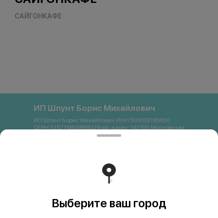
САЙГОНКАФЕ
ИП Шпунт Борис Михайлович
ИП Шпунт Борис Михайлович ИНН 503603195630
ОГРН 325774600889228 юр. адрес: 142100, Московская
область, Подольск, Свердлова, 11Б Банковские
реквизиты: Банк: ПАО Сбербанк р/с 40802 810 1 3872
0054121 БИК 044525225 К/с 30101 810 4 0000 0000225
ИНН 7707083893 КПП 773643001 email:
saigon.podolsk@gmail.com +79262663357
Работает на эффективном ядре
Foodpicásso
ver. 3.2
Выберите ваш город