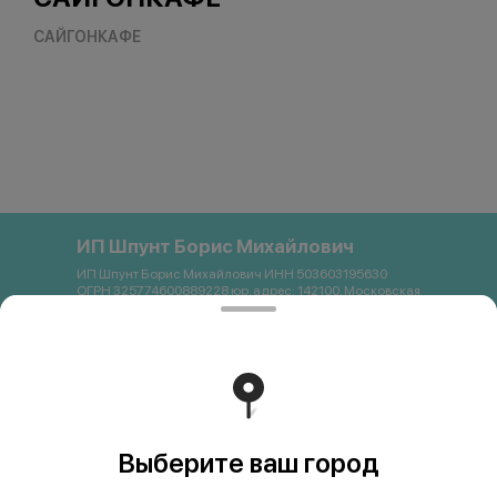
САЙГОНКАФЕ
ИП Шпунт Борис Михайлович
ИП Шпунт Борис Михайлович ИНН 503603195630
ОГРН 325774600889228 юр. адрес: 142100, Московская
область, Подольск, Свердлова, 11Б Банковские
реквизиты: Банк: ПАО Сбербанк р/с 40802 810 1 3872
0054121 БИК 044525225 К/с 30101 810 4 0000 0000225
ИНН 7707083893 КПП 773643001 email:
saigon.podolsk@gmail.com +79262663357
Работает на эффективном ядре
Foodpicásso
ver. 3.2
Выберите ваш город