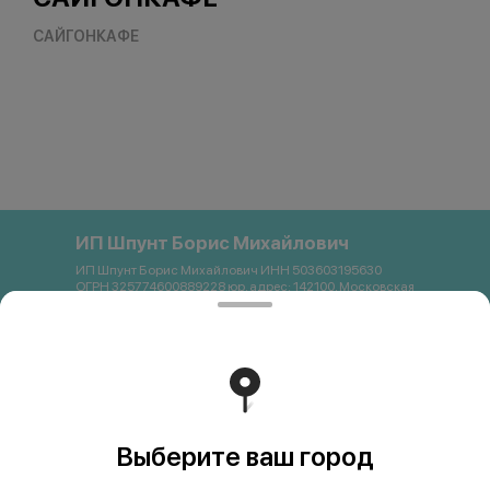
САЙГОНКАФЕ
ИП Шпунт Борис Михайлович
ИП Шпунт Борис Михайлович ИНН 503603195630
ОГРН 325774600889228 юр. адрес: 142100, Московская
область, Подольск, Свердлова, 11Б Банковские
реквизиты: Банк: ПАО Сбербанк р/с 40802 810 1 3872
0054121 БИК 044525225 К/с 30101 810 4 0000 0000225
ИНН 7707083893 КПП 773643001 email:
saigon.podolsk@gmail.com +79262663357
Работает на эффективном ядре
Foodpicásso
ver. 3.2
Выберите ваш город