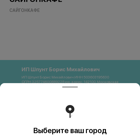
САЙГОНКАФЕ
ИП Шпунт Борис Михайлович
ИП Шпунт Борис Михайлович ИНН 503603195630
ОГРН 325774600889228 юр. адрес: 142100, Московская
область, Подольск, Свердлова, 11Б Банковские
реквизиты: Банк: ПАО Сбербанк р/с 40802 810 1 3872
0054121 БИК 044525225 К/с 30101 810 4 0000 0000225
ИНН 7707083893 КПП 773643001 email:
saigon.podolsk@gmail.com +79262663357
Работает на эффективном ядре
Foodpicásso
ver. 3.2
Выберите ваш город